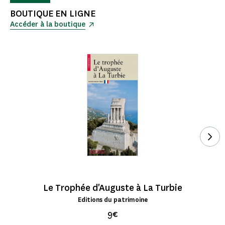
BOUTIQUE EN LIGNE
Accéder à la boutique
See
Le Trophée d'Auguste à La Turbie
Editions du patrimoine
9€