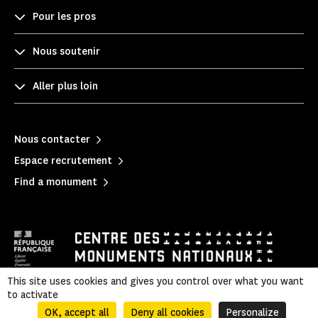
Pour les pros
Nous soutenir
Aller plus loin
Nous contacter
Espace recrutement
Find a monument
This site uses cookies and gives you control over what you want
to activate
Mentions légales
|
Privacy policy
|
Legal & administrative information
|
Sitemap
OK, accept all
Deny all cookies
Personalize