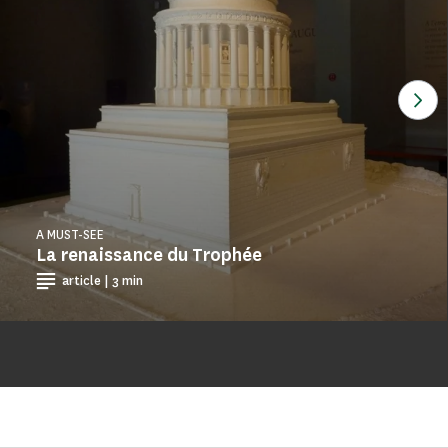
See
A MUST-SEE
La renaissance du Trophée
article | 3 min