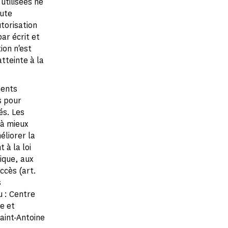
utilisées ne
oute
utorisation
ar écrit et
ion n'est
tteinte à la
ments
s pour
és. Les
 à mieux
éliorer la
à la loi
tique, aux
accès (art.
s
u : Centre
e et
Saint-Antoine