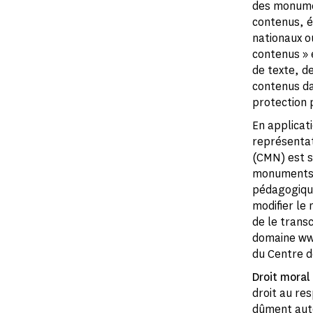
des monumen
contenus, é
nationaux ou
contenus » 
de texte, d
contenus dan
protection p
En applicati
représentat
(CMN) est s
monuments n
pédagogiques
modifier le
de le trans
domaine www
du Centre 
Droit moral
droit au res
dûment auto