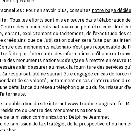
 cedex 04 France
rsonnelles
: Pour en savoir plus, consultez
notre page dédié
ité
: Tous les efforts sont mis en œuvre dans l'élaboration d
e Centre des monuments nationaux ne peut être considéré c
, garant, explicitement ou tacitement, de l'exactitude des c
 créés ainsi que de l'utilisation qui en sera faite par les inte
e Centre des monuments nationaux n'est pas responsable de l'u
tre faite par l'internaute des informations qu'il pourra trouve
ntre des monuments nationaux s'engage à mettre en œuvre to
ssaires afin d'assurer au mieux la fourniture des services qu'
e. Sa responsabilité ne saurait être engagée en cas de force 
épendant de sa volonté, notamment en cas d'interruption du s
'une défaillance du réseau téléphonique ou du fournisseur d'a
l'internaute.
de la publication du site internet www.trophee-auguste.fr : M
Présidente du Centre des monuments nationaux
 de la mission communication : Delphine Jeammet
 de la mission de la stratégie, de la prospective et du numér
Faucher