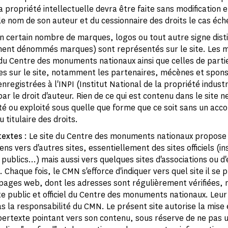
a propriété intellectuelle devra être faite sans modification e
e nom de son auteur et du cessionnaire des droits le cas éch
n certain nombre de marques, logos ou tout autre signe disti
ment dénommés marques) sont représentés sur le site. Les 
du Centre des monuments nationaux ainsi que celles de partie
s sur le site, notamment les partenaires, mécènes et spons
registrées à l'INPI (Institut National de la propriété industr
r le droit d'auteur. Rien de ce qui est contenu dans le site n
uté ou exploité sous quelle que forme que ce soit sans un acco
 titulaire des droits.
textes
: Le site du Centre des monuments nationaux propose
ns vers d'autres sites, essentiellement des sites officiels (in
ublics...) mais aussi vers quelques sites d'associations ou d
 Chaque fois, le CMN s'efforce d'indiquer vers quel site il se
s pages web, dont les adresses sont régulièrement vérifiées, 
ite public et officiel du Centre des monuments nationaux. Leu
s la responsabilité du CMN. Le présent site autorise la mise 
pertexte pointant vers son contenu, sous réserve de ne pas ut