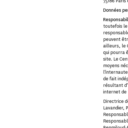
75186 Paris
Données pe
Responsabil
toutefois l
responsable
peuvent être
ailleurs, l
qui pourra ê
site. Le Ce
moyens néce
l'internaut
de fait ind
résultant d
internet de 
Directrice 
Lavandier, 
Responsable
Responsable
Benmiloud-