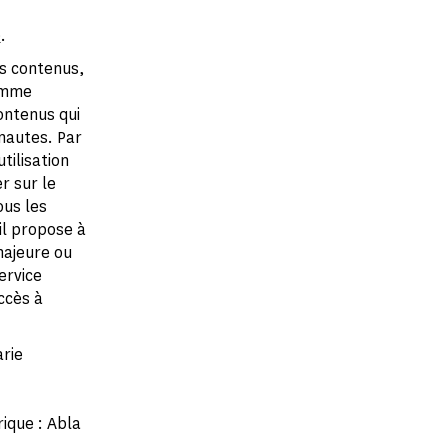
e
.
es contenus,
omme
ontenus qui
rnautes. Par
tilisation
r sur le
us les
il propose à
majeure ou
ervice
ccès à
arie
ique : Abla