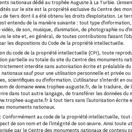
ts nationaux dédié au trophée Auguste à La Turbie. L'ense
dités sur le site est la propriété exclusive du Centre des m
 de tiers dont il a été obtenu les droits d'exploitation. Le te
est entendu de la manière suivante : tout type d'information,
e vidéo, de son, musique, d'animation, de photographie ou d'
s le site et, en général, de toutes contributions faisant l'ob
ar les dispositions du Code de la propriété intellectuelle.
on du code de la propriété intellectuelle (CPI), toute reprod
ion partielle ou totale du site du Centre des monuments nat
trictement interdite sans autorisation écrite et préalable du
ationaux sauf pour une utilisation personnelle et privée ou à
, scientifiques ou d'information. L'utilisateur s'interdit en o
 nom de domaine www.trophee-auguste.fr, de le traduire, de 
crire dans tout autre langage, de transférer les données du
.trophee-auguste.fr à tout tiers sans l'autorisation écrite 
des monuments nationaux.
: Conformément au code de la propriété intellectuelle, tout
pect de son nom et de l'intégrité de son œuvre. Ainsi toute uti
risée par le Centre des monuments nationaux de contenu p