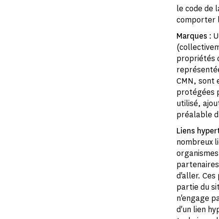
le code de l
comporter l
Marques
: U
(collective
propriétés 
représentée
CMN, sont en
protégées pa
utilisé, ajo
préalable du
Liens hyper
nombreux lie
organismes p
partenaires.
d'aller. Ce
partie du s
n'engage pa
d'un lien hy