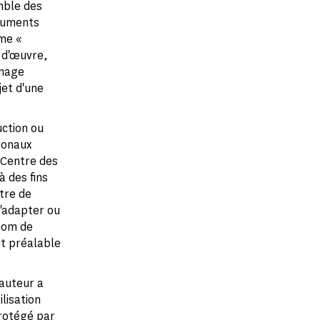
mble des
onuments
rme «
 d'œuvre,
image
jet d'une
uction ou
ionaux
 Centre des
 des fins
utre de
l'adapter ou
 nom de
et préalable
 auteur a
lisation
rotégé par