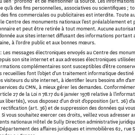
u lien "profond" et de mentionner la source. Les informations 
re qu'à des fins personnelles, associatives ou scientifiques ; t
à des fins commerciales ou publicitaires est interdite. Toute a
le Centre des monuments nationaux l'est préalablement et p
ionnaire et peut être retirée à tout moment. Aucune autorisat
onnée aux sites internet diffusant des informations portant a
aine, à l'ordre public et aux bonnes mœurs.
: Les messages électroniques envoyés au Centre des monu
epuis son site internet et aux adresses électroniques utilisée
nformations complémentaires sont susceptibles d'être conserv
 recueillies font l'objet d'un traitement informatique destiné
s visiteurs du site internet, à identifier leurs besoins afin d'am
 services du CMN, à mieux gérer les demandes. Conformément 
rticle 27 de la Loi n 78.17 du 6 janvier 1978 relative à l'informa
aux libertés), vous disposez d'un droit d'opposition (art. 26) d'
 rectification (art. 36) et de suppression des données qui vou
Si vous souhaitez exercer ces droits, veillez vous adresser a
ts nationaux Hôtel de Sully Direction administrative juridiqu
 Département des affaires juridiques et immobilières 62, rue 