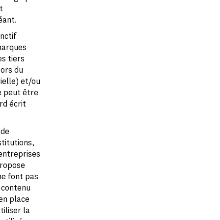
t
éant.
nctif
marques
s tiers
ors du
ielle) et/ou
e peut être
rd écrit
 de
stitutions,
'entreprises
 propose
ne font pas
r contenu
en place
iliser la