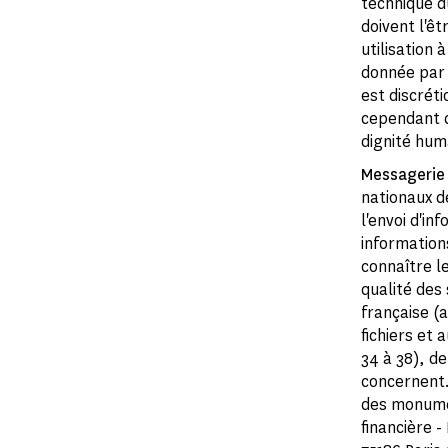
technique d
doivent l'êt
utilisation 
donnée par 
est discrét
cependant d
dignité hum
Messagerie
nationaux d
l'envoi d'i
informations
connaître le
qualité des
française (a
fichiers et 
34 à 38), de
concernent. 
des monumen
financière -