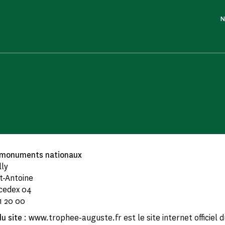
N
 monuments nationaux
lly
nt-Antoine
 cedex 04
1 20 00
du site
: www.trophee-auguste.fr est le site internet officiel 