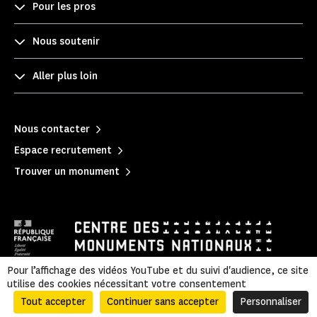
Pour les pros
Nous soutenir
Aller plus loin
Nous contacter
Espace recrutement
Trouver un monument
Pour l’affichage des vidéos YouTube et du suivi d'audience, ce site
utilise des cookies nécessitant votre consentement
Mentions légales
|
Politique de confidentialité
|
Informations légales et administratives
|
Plan du site
Tout accepter
Continuer sans accepter
Personnaliser