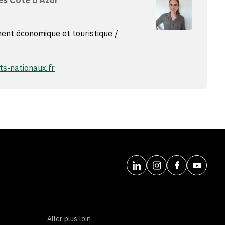
es Côte d'Azur
nt économique et touristique /
E
-nationaux.fr
Aller plus loin