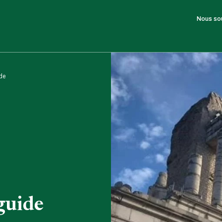
Nous so
ide
guide