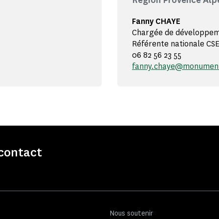
Région Provence Alp
Fanny CHAYE
Chargée de développeme
Référente nationale CS
06 82 56 23 55
fanny.chaye@monuments
contact
Nous soutenir